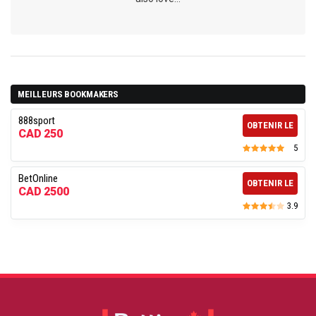
MEILLEURS BOOKMAKERS
888sport
OBTENIR LE
CAD 250
BONUS
5
BetOnline
OBTENIR LE
CAD 2500
BONUS
3.9