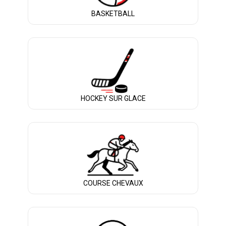
BASKETBALL
HOCKEY SUR GLACE
COURSE CHEVAUX