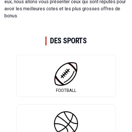
eux, nous allons vous présenter ceux qui sont réputés pour
avoir les meilleures cotes et les plus grosses offres de
bonus.
DES SPORTS
FOOTBALL