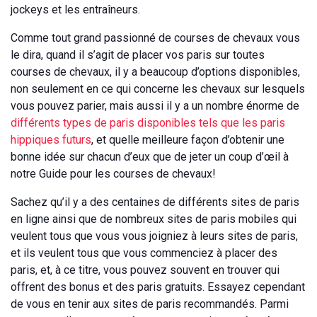
jockeys et les entraîneurs.
Comme tout grand passionné de courses de chevaux vous
le dira, quand il s’agit de placer vos paris sur toutes
courses de chevaux, il y a beaucoup d’options disponibles,
non seulement en ce qui concerne les chevaux sur lesquels
vous pouvez parier, mais aussi il y a un nombre énorme de
différents types de paris disponibles tels que les paris
hippiques futurs
, et quelle meilleure façon d’obtenir une
bonne idée sur chacun d’eux que de jeter un coup d’œil à
notre Guide pour les courses de chevaux!
Sachez qu’il y a des centaines de différents sites de paris
en ligne ainsi que de nombreux sites de paris mobiles qui
veulent tous que vous vous joigniez à leurs sites de paris,
et ils veulent tous que vous commenciez à placer des
paris, et, à ce titre, vous pouvez souvent en trouver qui
offrent des bonus et des paris gratuits. Essayez cependant
de vous en tenir aux sites de paris recommandés. Parmi