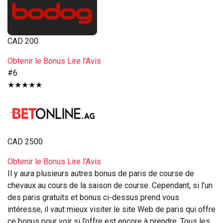
CAD 200
Obtenir le Bonus
Lire l'Avis
#6
★
★
★
★
★
CAD 2500
Obtenir le Bonus
Lire l'Avis
Il y aura plusieurs autres bonus de paris de course de
chevaux au cours de la saison de course. Cependant, si l’un
des paris gratuits et bonus ci-dessus prend vous
intéresse, il vaut mieux visiter le site Web de paris qui offre
ce bonus pour voir si l’offre est encore à prendre. Tous les