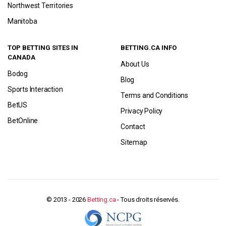
Northwest Territories
Manitoba
TOP BETTING SITES IN
BETTING.CA INFO
CANADA
About Us
Bodog
Blog
Sports Interaction
Terms and Conditions
BetUS
Privacy Policy
BetOnline
Contact
Sitemap
© 2013 - 2026
Betting.ca
- Tous droits réservés.