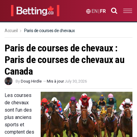
EN
|
FR
Accueil
Paris de courses de chevaux
Paris de courses de chevaux :
Paris de courses de chevaux au
Canada
By
Doug Hirdle
—
Mis à jour
July 30, 2026
Les courses
de chevaux
sont l’un des
plus anciens
sports et
comptent des