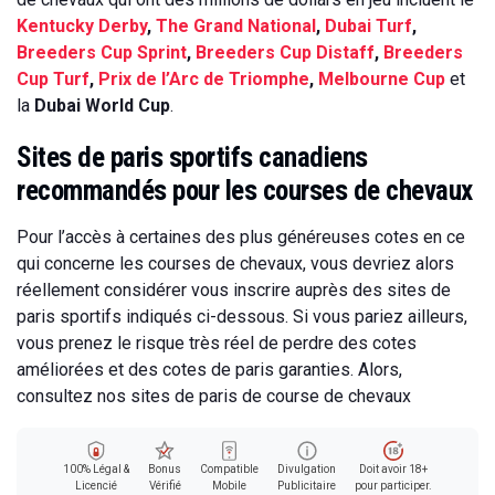
Kentucky Derby
,
The Grand National
,
Dubai Turf
,
Breeders Cup Sprint
,
Breeders Cup Distaff
,
Breeders
Cup Turf
,
Prix de l’Arc de Triomphe
,
Melbourne Cup
et
la
Dubai World Cup
.
Sites de paris sportifs canadiens
recommandés pour les courses de chevaux
Pour l’accès à certaines des plus généreuses cotes en ce
qui concerne les courses de chevaux, vous devriez alors
réellement considérer vous inscrire auprès des sites de
paris sportifs indiqués ci-dessous. Si vous pariez ailleurs,
vous prenez le risque très réel de perdre des cotes
améliorées et des cotes de paris garanties. Alors,
consultez nos sites de paris de course de chevaux
100% Légal &
Bonus
Compatible
Divulgation
Doit avoir 18+
Licencié
Vérifié
Mobile
Publicitaire
pour participer.