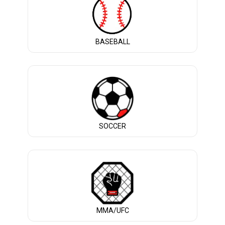
BASEBALL
SOCCER
MMA/UFC