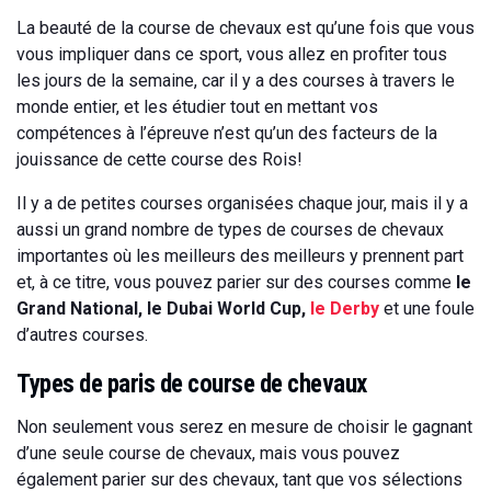
La beauté de la course de chevaux est qu’une fois que vous
vous impliquer dans ce sport, vous allez en profiter tous
les jours de la semaine, car il y a des courses à travers le
monde entier, et les étudier tout en mettant vos
compétences à l’épreuve n’est qu’un des facteurs de la
jouissance de cette course des Rois!
Il y a de petites courses organisées chaque jour, mais il y a
aussi un grand nombre de types de courses de chevaux
importantes où les meilleurs des meilleurs y prennent part
et, à ce titre, vous pouvez parier sur des courses comme
le
Grand National, le Dubai World Cup,
le Derby
et une foule
d’autres courses.
Types de paris de course de chevaux
Non seulement vous serez en mesure de choisir le gagnant
d’une seule course de chevaux, mais vous pouvez
également parier sur des chevaux, tant que vos sélections