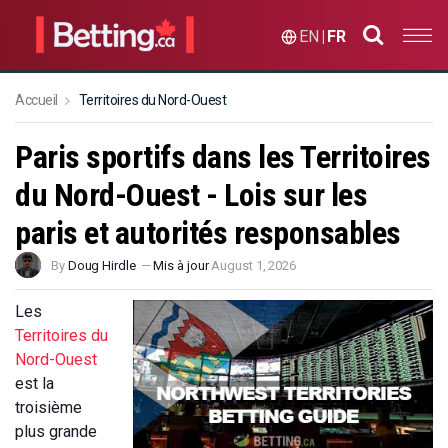
EN
|
FR
Accueil
Territoires du Nord-Ouest
Paris sportifs dans les Territoires
du Nord-Ouest - Lois sur les
paris et autorités responsables
By
Doug Hirdle
—
Mis à jour
August 1, 2026
Les
Territoires du
Nord-Ouest
est la
troisième
plus grande