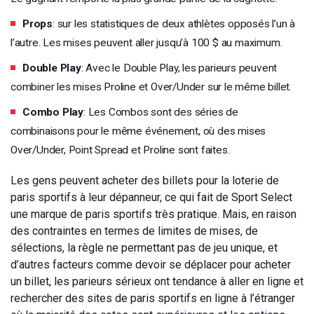
Props
: sur les statistiques de deux athlètes opposés l’un à
l’autre. Les mises peuvent aller jusqu’à 100 $ au maximum.
Double Play
: Avec le Double Play, les parieurs peuvent
combiner les mises Proline et Over/Under sur le même billet.
Combo Play
: Les Combos sont des séries de
combinaisons pour le même événement, où des mises
Over/Under, Point Spread et Proline sont faites.
Les gens peuvent acheter des billets pour la loterie de
paris sportifs à leur dépanneur, ce qui fait de Sport Select
une marque de paris sportifs très pratique. Mais, en raison
des contraintes en termes de limites de mises, de
sélections, la règle ne permettant pas de jeu unique, et
d’autres facteurs comme devoir se déplacer pour acheter
un billet, les parieurs sérieux ont tendance à aller en ligne et
rechercher des sites de paris sportifs en ligne à l’étranger