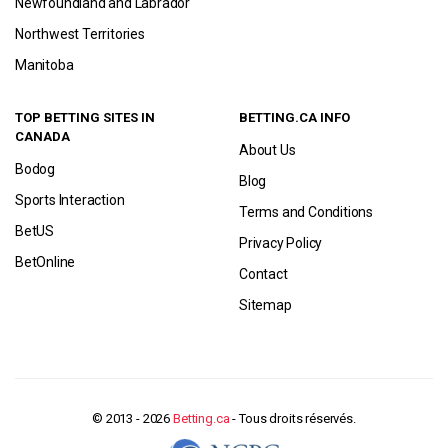
Newfoundland and Labrador
Northwest Territories
Manitoba
TOP BETTING SITES IN
BETTING.CA INFO
CANADA
About Us
Bodog
Blog
Sports Interaction
Terms and Conditions
BetUS
Privacy Policy
BetOnline
Contact
Sitemap
© 2013 - 2026
Betting.ca
- Tous droits réservés.