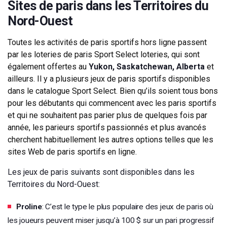
Sites de paris dans les Territoires du
Nord-Ouest
Toutes les activités de paris sportifs hors ligne passent
par les loteries de paris Sport Select loteries, qui sont
également offertes au
Yukon, Saskatchewan, Alberta
et
ailleurs. Il y a plusieurs jeux de paris sportifs disponibles
dans le catalogue Sport Select. Bien qu’ils soient tous bons
pour les débutants qui commencent avec les paris sportifs
et qui ne souhaitent pas parier plus de quelques fois par
année, les parieurs sportifs passionnés et plus avancés
cherchent habituellement les autres options telles que les
sites Web de paris sportifs en ligne.
Les jeux de paris suivants sont disponibles dans les
Territoires du Nord-Ouest:
Proline
: C’est le type le plus populaire des jeux de paris où
les joueurs peuvent miser jusqu’à 100 $ sur un pari progressif