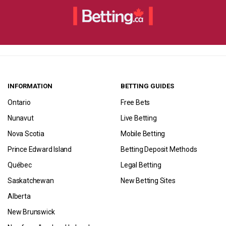
INFORMATION
BETTING GUIDES
Ontario
Free Bets
Nunavut
Live Betting
Nova Scotia
Mobile Betting
Prince Edward Island
Betting Deposit Methods
Québec
Legal Betting
Saskatchewan
New Betting Sites
Alberta
New Brunswick