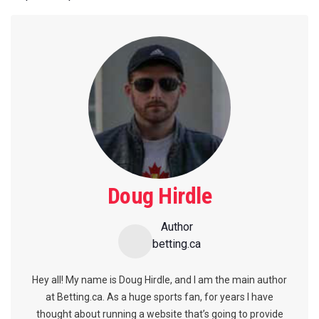
Doug Hirdle
Author
betting.ca
Hey all! My name is Doug Hirdle, and I am the main author
at Betting.ca. As a huge sports fan, for years I have
thought about running a website that’s going to provide