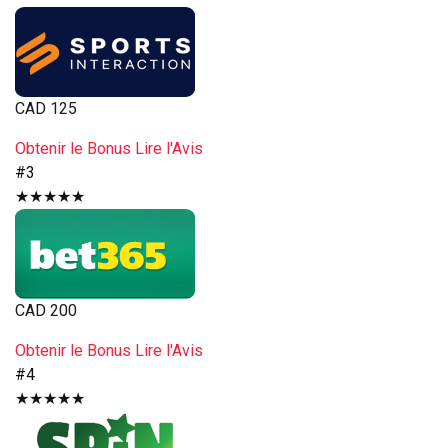
CAD 125
Obtenir le Bonus
Lire l'Avis
#3
★
★
★
★
★
CAD 200
Obtenir le Bonus
Lire l'Avis
#4
★
★
★
★
★