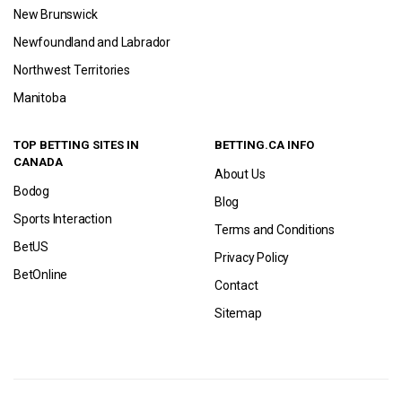
New Brunswick
Newfoundland and Labrador
Northwest Territories
Manitoba
TOP BETTING SITES IN
BETTING.CA INFO
CANADA
About Us
Bodog
Blog
Sports Interaction
Terms and Conditions
BetUS
Privacy Policy
BetOnline
Contact
Sitemap