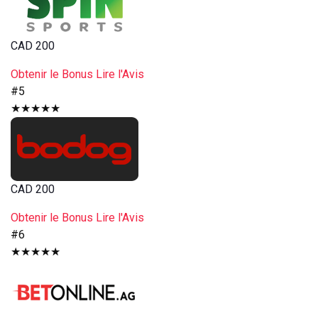
CAD 200
Obtenir le Bonus
Lire l'Avis
#5
★
★
★
★
★
CAD 200
Obtenir le Bonus
Lire l'Avis
#6
★
★
★
★
★