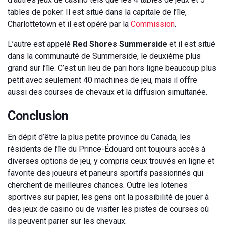
tables de poker. Il est situé dans la capitale de l’île,
Charlottetown et il est opéré par la
Commission
.
L’autre est appelé
Red Shores Summerside
et il est situé
dans la communauté de Summerside, le deuxième plus
grand sur l’île. C’est un lieu de pari hors ligne beaucoup plus
petit avec seulement 40 machines de jeu, mais il offre
aussi des courses de chevaux et la diffusion simultanée.
Conclusion
En dépit d’être la plus petite province du Canada, les
résidents de l’île du Prince-Édouard ont toujours accès à
diverses options de jeu, y compris ceux trouvés en ligne et
favorite des joueurs et parieurs sportifs passionnés qui
cherchent de meilleures chances. Outre les loteries
sportives sur papier, les gens ont la possibilité de jouer à
des jeux de casino ou de visiter les pistes de courses où
ils peuvent parier sur les chevaux.