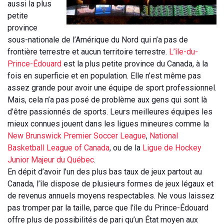
aussi la plus
petite
province
sous-nationale de l’Amérique du Nord qui n’a pas de
frontière terrestre et aucun territoire terrestre.
L’île-du-
Prince-Édouard
est la plus petite province du Canada, à la
fois en superficie et en population. Elle n’est même pas
assez grande pour avoir une équipe de sport professionnel.
Mais, cela n’a pas posé de problème aux gens qui sont là
d’être passionnés de sports. Leurs meilleures équipes les
mieux connues jouent dans les ligues mineures comme la
New Brunswick Premier Soccer League
,
National
Basketball League of Canada
, ou de la
Ligue de Hockey
Junior Majeur du Québec
.
En dépit d’avoir l’un des plus bas taux de jeux partout au
Canada, l’île dispose de plusieurs formes de jeux légaux et
de revenus annuels moyens respectables. Ne vous laissez
pas tromper par la taille, parce que l’île du Prince-Édouard
offre plus de possibilités de pari qu’un État moyen aux