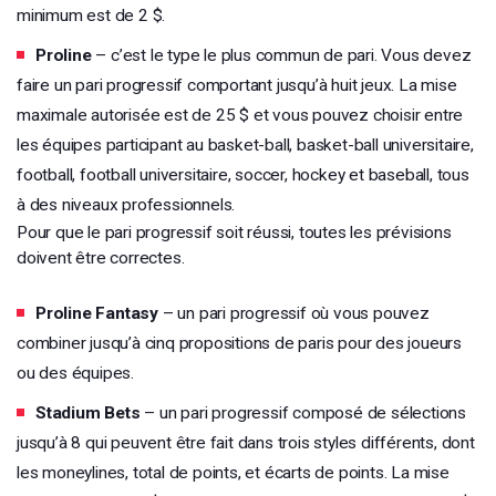
minimum est de 2 $.
Proline
– c’est le type le plus commun de pari. Vous devez
faire un pari progressif comportant jusqu’à huit jeux. La mise
maximale autorisée est de 25 $ et vous pouvez choisir entre
les équipes participant au basket-ball, basket-ball universitaire,
football, football universitaire, soccer, hockey et baseball, tous
à des niveaux professionnels.
Pour que le pari progressif soit réussi, toutes les prévisions
doivent être correctes.
Proline Fantasy
– un pari progressif où vous pouvez
combiner jusqu’à cinq propositions de paris pour des joueurs
ou des équipes.
Stadium Bets
– un pari progressif composé de sélections
jusqu’à 8 qui peuvent être fait dans trois styles différents, dont
les moneylines, total de points, et écarts de points. La mise