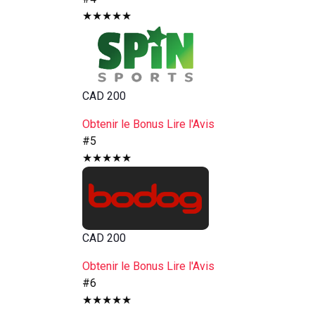
★
★
★
★
★
CAD 200
Obtenir le Bonus
Lire l'Avis
#5
★
★
★
★
★
CAD 200
Obtenir le Bonus
Lire l'Avis
#6
★
★
★
★
★