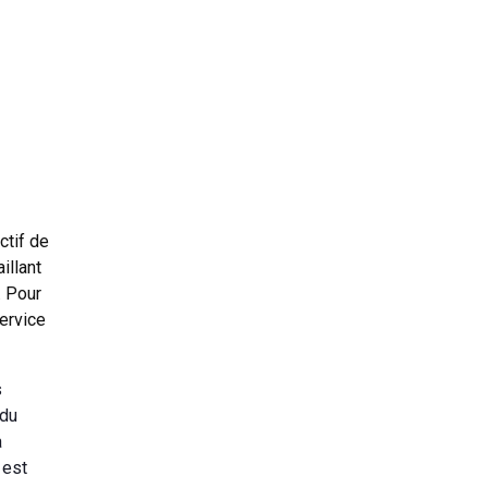
ctif de
illant
. Pour
service
s
 du
a
 est